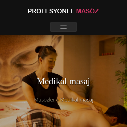
Toggle
navigation
Medikal masaj
Masözler
»
Medikal masaj