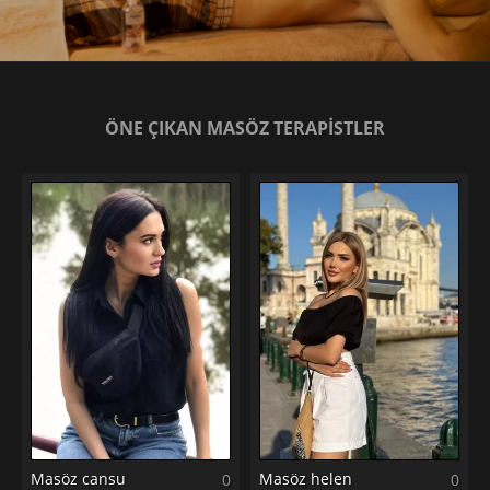
ÖNE ÇIKAN MASÖZ TERAPİSTLER
Masöz cansu
Masöz helen
0
0
0