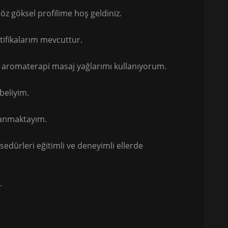
z göksel profilime hoş geldiniz.
rtifikalarım mevcuttur.
e aromaterapi masaj yağlarımı kullanıyorum.
beliyim.
llanmaktayım.
dürleri eğitimli ve deneyimli ellerde
.