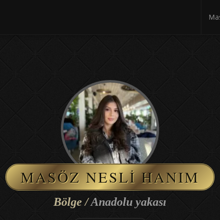
Mas
MASÖZ NESLI HANIM
Bölge /
Anadolu yakası