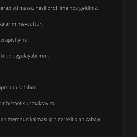
rapisti masöz nesli profilime hoş geldiniz.
fikalarım mevcuttur.
erapistiyim.
ekilde uygulayabilirim.
kipmana sahibim.
bir hizmet sunmaktayım.
 den memnun kalması için gerekli olan çabayı