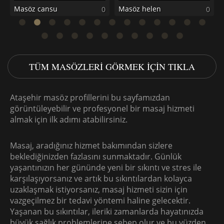
Masöz cansu
Masöz helen
0
0
0
TÜM MASÖZLERI GÖRMEK IÇIN TIKLA
Ataşehir masöz profillerini bu sayfamızdan
görüntüleyebilir ve profesyonel bir masaj hizmeti
almak için ilk adımı atabilirsiniz.
Masaj, aradığınız hizmet bakımından sizlere
beklediğinizden fazlasını sunmaktadır. Günlük
yaşantınızın her gününde yeni bir sıkıntı ve stres ile
karşılaşıyorsanız ve artık bu sıkıntılardan kolayca
uzaklaşmak istiyorsanız, masaj hizmeti sizin için
vazgeçilmez bir tedavi yöntemi haline gelecektir.
Yaşanan bu sıkıntılar, ileriki zamanlarda hayatınızda
büyük sağlık problemlerine sebep olur ve bu yüzden