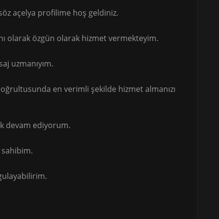
z açelya profilime hoş geldiniz.
manı olarak özgün olarak hizmet vermekteyim.
asaj uzmanıyım.
doğrultusunda en verimli şekilde hizmet almanızı
rak devam ediyorum.
a sahibim.
gulayabilirim.