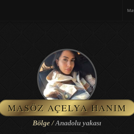
Mas
MASÖZ AÇELYA HANIM
Bölge /
Anadolu yakası