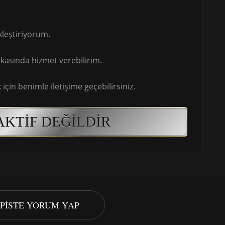
leştiriyorum.
asında hizmet verebilirim.
için benimle iletişime geçebilirsiniz.
AKTIF DEĞILDIR
APISTE YORUM YAP