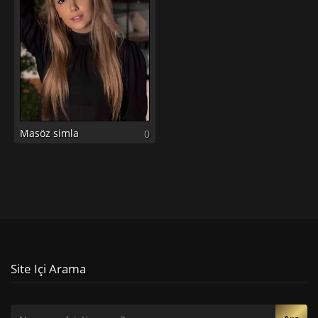
Masöz simla
0
Site Içi Arama