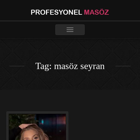
Toggle
navigation
Tag: masöz seyran