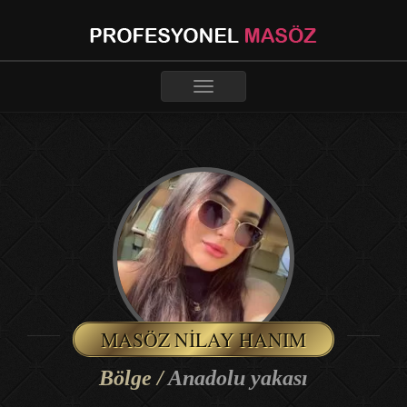
Toggle
navigation
MASÖZ NILAY HANIM
Bölge /
Anadolu yakası