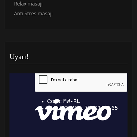
Relax masajı
Anti Stres masajı
Uyarı!