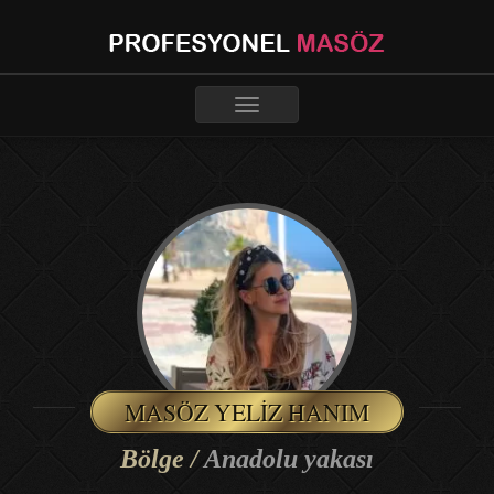
Toggle
navigation
MASÖZ YELIZ HANIM
Bölge /
Anadolu yakası