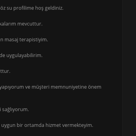
z su profilime hoş geldiniz.
fikalarım mevcuttur.
an masaj terapistiyim.
de uygulayabilirim.
ttur.
ak yapıyorum ve müşteri memnuniyetine önem
ti sağlıyorum.
ne uygun bir ortamda hizmet vermekteyim.