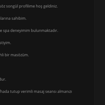
z songül profilime hoş geldiniz.
alarına sahibim.
de spa deneyimim bulunmaktadır.
stiyim.
ehli bir masözüm.
dur.
afhada tutup verimli masaj seansı almanızı