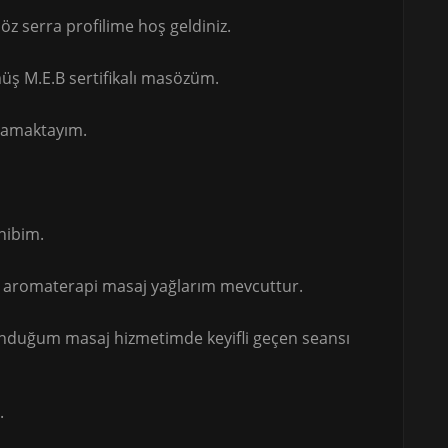
z serra profilime hoş geldiniz.
üş M.E.B sertifikalı masözüm.
lamaktayım.
hibim.
ve aromaterapi masaj yağlarım mevcuttur.
duğum masaj hizmetimde keyifli geçen seansı
.