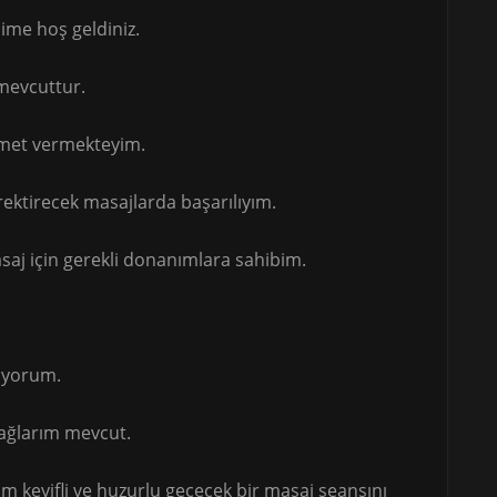
ime hoş geldiniz.
 mevcuttur.
izmet vermekteyim.
rektirecek masajlarda başarılıyım.
saj için gerekli donanımlara sahibim.
lıyorum.
yağlarım mevcut.
keyifli ve huzurlu geçecek bir masaj seansını