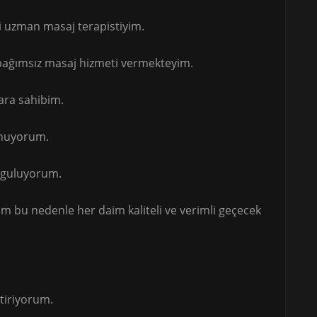
i uzman masaj terapistiyim.
 bağımsız masaj hizmeti vermekteyim.
ara sahibim.
unuyorum.
uyguluyorum.
bu nedenle her daim kaliteli ve verimli geçecek
tiriyorum.