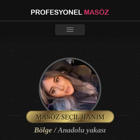
Toggle
navigation
MASÖZ SEÇIL HANIM
Bölge /
Anadolu yakası