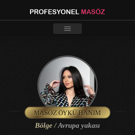
Toggle
navigation
MASÖZ ÖYKÜ HANIM
Bölge /
Avrupa yakası