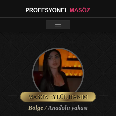
Toggle
navigation
MASÖZ EYLÜL HANIM
Bölge /
Anadolu yakası