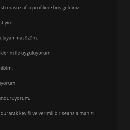
i masöz afra profilime hoş geldiniz.
stiyim.
ygulayan masözüm.
iklerim ile uyguluyorum.
hibim.
şıyorum.
ulunduruyorum.
rarak keyifli ve verimli bir seans almanızı