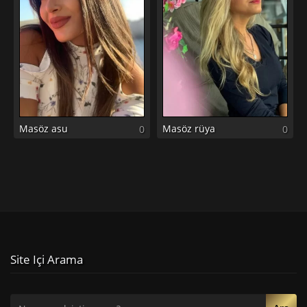
Masöz asu
Masöz rüya
0
0
Site Içi Arama