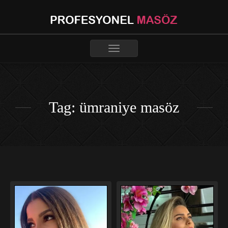
Toggle
navigation
Tag: ümraniye masöz