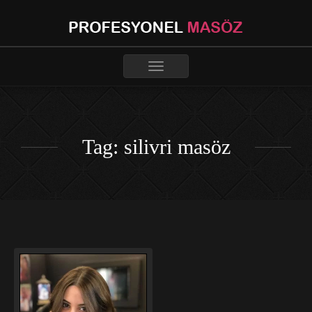
Toggle
navigation
Tag: silivri masöz