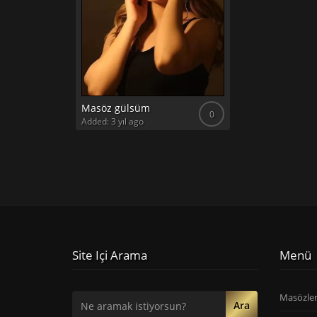
Masöz gülsüm
0
Added: 3 yıl ago
Site Içi Arama
Menü
Masözle
Ara