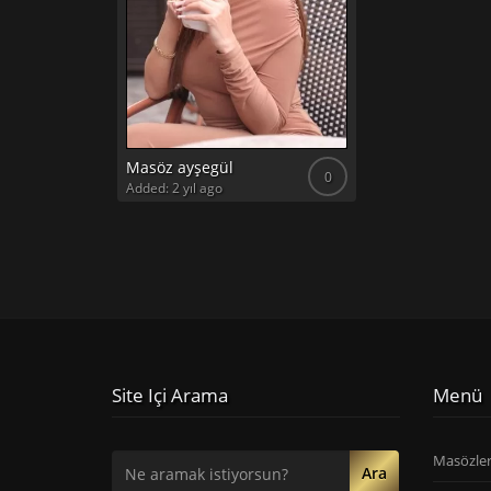
Masöz ayşegül
0
Added: 2 yıl ago
Site Içi Arama
Menü
Masözle
Ara