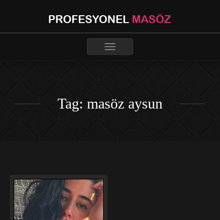
Toggle
navigation
Tag: masöz aysun