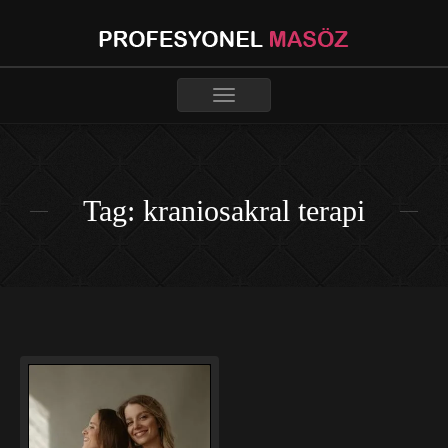
Toggle
navigation
Tag: kraniosakral terapi