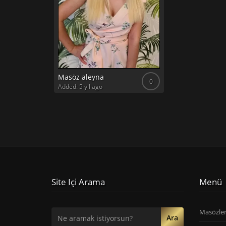
Masöz aleyna
0
Added: 5 yıl ago
Site Içi Arama
Menü
Masözle
Ara