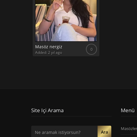
Masöz nergiz
0
Added: 2 yıl ago
Site Içi Arama
Menü
Masözle
Ara